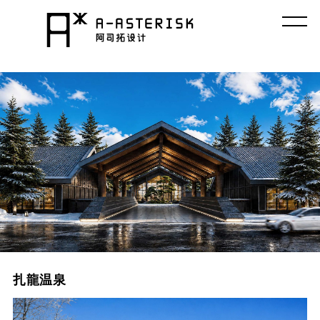
コ
ン
テ
ン
ツ
へ
ス
キ
ッ
プ
扎龍温泉