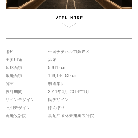
場所
中国チチハル市鉄峰区
主要用途
温泉
延床面積
5,911sqm
敷地面積
169,140.53sqm
施主
明道集団
設計期間
2011年3月-2014年1月
サインデザイン
氏デザイン
照明デザイン
ぼんぼり
現地設計院
黒竜江省林業建築設計院