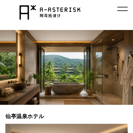
コ
ン
テ
ン
ツ
へ
ス
キ
ッ
プ
仙亭温泉ホテル