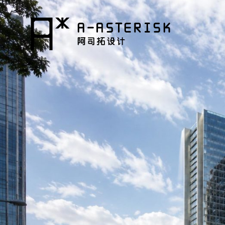
コ
ン
テ
ン
ツ
へ
ス
キ
ッ
プ